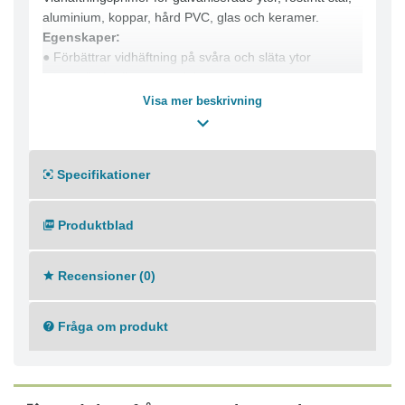
aluminium, koppar, hård PVC, glas och keramer.
Egenskaper:
● Förbättrar vidhäftning på svåra och släta ytor
● Lämplig för flera materialtyper
● Ger stabil grund för efterföljande målning
Visa mer beskrivning
Underlag:
Galvaniserade ytor, rostfritt stål, aluminium, koppar,
hård PVC, glas och keramer.
Specifikationer
Produktblad
Recensioner (0)
Fråga om produkt