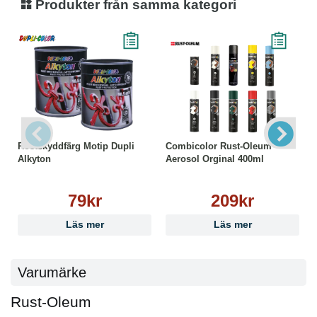
Produkter från samma kategori
Rostskyddfärg Motip Dupli
Combicolor Rust-Oleum
Alkyton
Aerosol Orginal 400ml
79kr
209kr
Läs mer
Läs mer
Varumärke
Rust-Oleum