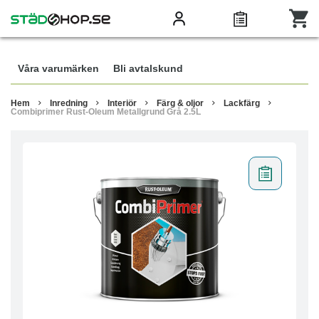
Våra varumärken
Bli avtalskund
Hem
Inredning
Interiör
Färg & oljor
Lackfärg
Combiprimer Rust-Oleum Metallgrund Grå 2.5L