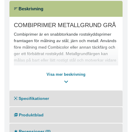
Beskrivning
COMBIPRIMER METALLGRUND GRÅ
Combiprimer är en snabbtorkande rostskyddsprimer
framtagen för målning av stål, järn och metall. Används
före målning med Combicolor eller annan täckfärg och
ger ett förbättrat rostskydd. Metallgrundfärgen kan
målas på bart eller lätt rostigt stål och motverkar vidare
rostspridning. Innehåller rostskyddsinhibitorer och är
bly- och kromatfri. Primärt avsedd för penselapplicering
Visa mer beskrivning
men kan även rollerappliceras eller sprutas med
luftburen sprututrustning.
Specifikationer
Produktblad
Recensioner (0)