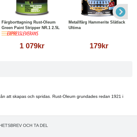
Köp
Läs mer
Läs mer
Färgborttagning Rust-Oleum
Metallfärg Hammerite Slätlack
Green Paint Stripper NR.1 2.5L
Ultima
1 079kr
179kr
 från att skapas och spridas. Rust-Oleum grundades redan 1921 i
HETSBREV OCH TA DEL
!