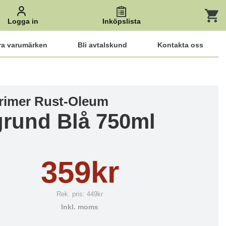
Logga in
Inköpslista
ra varumärken
Bli avtalskund
Kontakta oss
rimer Rust-Oleum
grund Blå 750ml
359kr
Rek. pris:
449kr
Inkl. moms