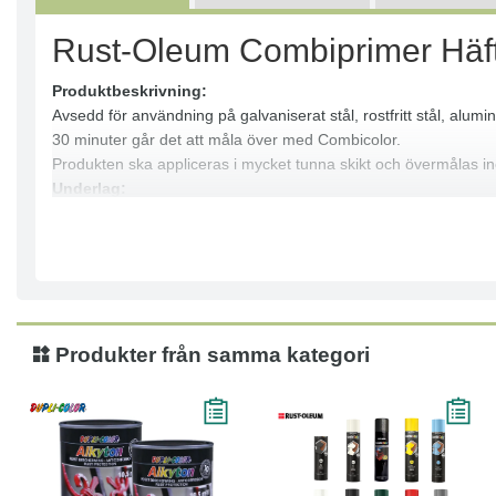
Rust-Oleum Combiprimer Häf
Produktbeskrivning:
Avsedd för användning på galvaniserat stål, rostfritt stål, alumi
30 minuter går det att måla över med Combicolor.
Produkten ska appliceras i mycket tunna skikt och övermålas i
Underlag:
Galvaniserat stål, rostfritt stål, aluminium, koppar, glas, porsli
Applicering:
Produkten ska appliceras i mycket tunna skikt.
Övermålas inom 2 timmar.
Torktid:
Övermålningsbar efter ca 30 minuter med Combicolor.
Produkter från samma kategori
Egenskaper:
Ger perfekt vidhäftning för efterföljande toppfärg.