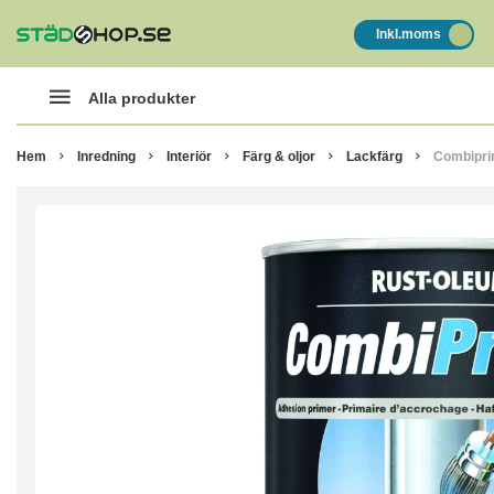
Inkl.moms
Alla produkter
Hem
Inredning
Interiör
Färg & oljor
Lackfärg
Combipri