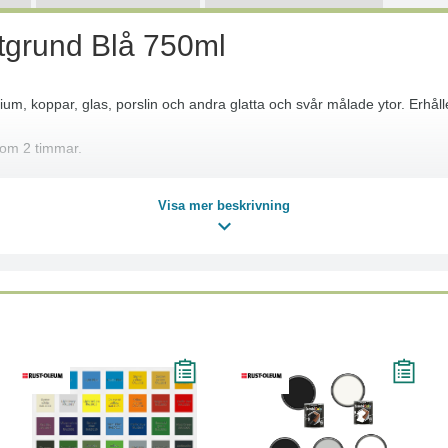
tgrund Blå 750ml
nium, koppar, glas, porslin och andra glatta och svår målade ytor. Erhåll
nom 2 timmar.
n och andra glatta och svårmålade ytor.
Visa mer beskrivning