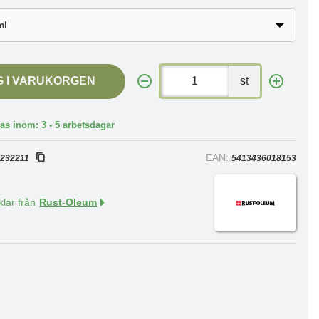
G I VARUKORGEN
st
as inom: 3 - 5 arbetsdagar
:
EAN:
232211
5413436018153
klar från
Rust-Oleum