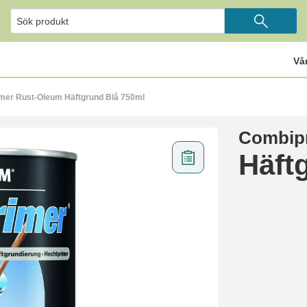
Vå
mer Rust-Oleum Häftgrund Blå 750ml
Combip
Häft