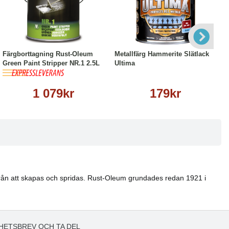
Köp
Läs mer
Läs mer
Färgborttagning Rust-Oleum
Metallfärg Hammerite Slätlack
Green Paint Stripper NR.1 2.5L
Ultima
1 079kr
179kr
 från att skapas och spridas. Rust-Oleum grundades redan 1921 i
HETSBREV OCH TA DEL