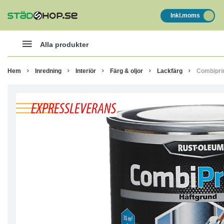
Inkl.moms
Alla produkter
Hem
Inredning
Interiör
Färg & oljor
Lackfärg
Combipri