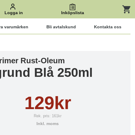
Logga in
Inköpslista
ra varumärken
Bli avtalskund
Kontakta oss
rimer Rust-Oleum
grund Blå 250ml
129kr
Rek. pris:
161kr
Inkl. moms