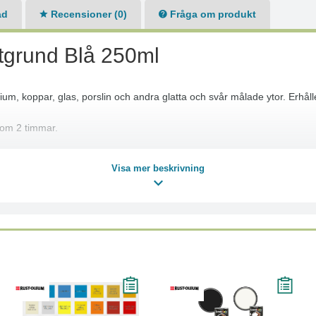
ad
Recensioner (0)
Fråga om produkt
tgrund Blå 250ml
nium, koppar, glas, porslin och andra glatta och svår målade ytor. Erhåll
nom 2 timmar.
n och andra glatta och svårmålade ytor.
Visa mer beskrivning