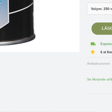
LÄG
Express
6 st fin
Artikelnummer
Se liknande arti