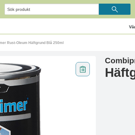
Vå
mer Rust-Oleum Häftgrund Blå 250ml
Combip
Häft