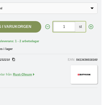
G I VARUKORGEN
st
leverans: 1 - 2 arbetsdagar
ns i lager
:
EAN:
232210
5413436018160
klar från
Rust-Oleum