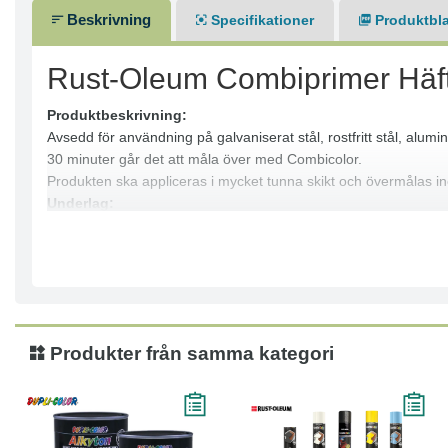
Beskrivning
Specifikationer
Produktbl
Rust-Oleum Combiprimer Häf
Produktbeskrivning:
Avsedd för användning på galvaniserat stål, rostfritt stål, alumi
30 minuter går det att måla över med Combicolor.
Produkten ska appliceras i mycket tunna skikt och övermålas i
Underlag:
Galvaniserat stål, rostfritt stål, aluminium, koppar, glas, porsli
Applicering:
Produkten ska appliceras i mycket tunna skikt.
Övermålas inom 2 timmar.
Torktid:
Övermålningsbar efter ca 30 minuter med Combicolor.
Produkter från samma kategori
Egenskaper:
Ger perfekt vidhäftning för efterföljande toppfärg.