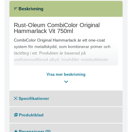
Beskrivning
Rust-Oleum CombiColor Original
Hammarlack Vit 750ml
CombiColor Original Hammarlack är ett one-coat
system för metallskydd, som kombinerar primer och
täckfärg i ett. Produkten är baserad på
urethanmodifierad alkyd, innehåller rostskyddande
pigment och är fri från bly och kromat.
Hammarlacksfärgen ger hög täckförmåga, är
Visa mer beskrivning
droppresistent och lämnar inga penseldrag. Kan
användas på rost, ren metall och galvaniserade ytor.
Rekommenderad användning:
Specifikationer
Appliceras på metallrena eller manuellt avrostade
stålytor. Lämplig för pensel, roller och luftsprutning. För
stålkonstruktioner i mer aggressiv industriell miljö
Produktblad
rekommenderas CombiPrimer Anti-Corrosion
3369/3380 före applicering.
Tekniska data:
Recensioner (0)