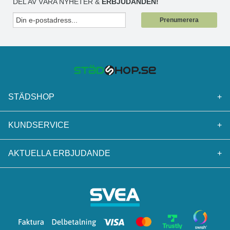
mellan 5° och 35°C, inte i direkt solljus.
DEL AV VÅRA NYHETER &
ERBJUDANDEN!
Prenumerera
STÄDSHOP
+
KUNDSERVICE
+
AKTUELLA ERBJUDANDE
+