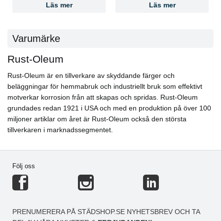
Sandytor lätt för bättre vidhäftning. Galvaniserade, zink-
Läs mer
Läs mer
och aluminiumytor bör grundas med CombiColor
Adhesion Primer 3302.
Varumärke
Appliceringsmetod:
● Pensel: upp till 10% RUST-OLEUM Thinner 7301,
Rust-Oleum
använd naturborst
● Roller: upp till 10% RUST-OLEUM Thinner 7301, kort
Rust-Oleum är en tillverkare av skyddande färger och
lugg 6–12 mm, kan kräva 2 lager
beläggningar för hemmabruk och industriellt bruk som effektivt
● Luftsprutning: 10–25% RUST-OLEUM Thinner 7301,
motverkar korrosion från att skapas och spridas. Rust-Oleum
munstycke 1,0–1,5 mm, 2–4 bar
grundades redan 1921 i USA och med en produktion på över 100
Begränsningar och rekommendationer:
miljoner artiklar om året är Rust-Oleum också den största
Max torr filmtjocklek per lager: 75 μm. Vid
tillverkaren i marknadssegmentet.
aluminiumfärger rekommenderas HVLP-sprutning. Kan
övermålas med CombiColor Aerosols inom 4 timmar
eller efter 72 timmar.
Följ oss
Säkerhet:
● VOC: 477 g/l (gräns A/i: 500 g/l)
● Konsultera säkerhetsdatablad (SDS) på burken
Hållbarhet:
Minst 5 år i oöppnad burk, förvarad torrt och ventilerat
PRENUMERERA PÅ STÄDSHOP.SE NYHETSBREV OCH TA