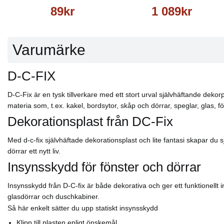
89kr
1 089kr
Varumärke
D-C-FIX
D-C-Fix är en tysk tillverkare med ett stort urval självhäftande dekorp
materia som, t.ex. kakel, bordsytor, skåp och dörrar, speglar, glas,
Dekorationsplast från DC-Fix
Med d-c-fix självhäftade dekorationsplast och lite fantasi skapar du
dörrar ett nytt liv.
Insynsskydd för fönster och dörrar
Insynsskydd från D-C-fix är både dekorativa och ger ett funktionellt i
glasdörrar och duschkabiner.
Så här enkelt sätter du upp statiskt insynsskydd
Klipp till plasten enligt önskemål.