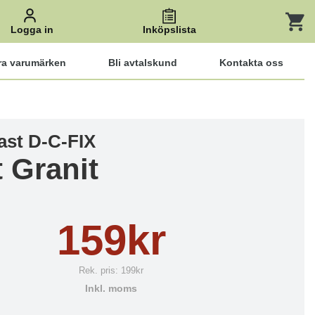
Logga in
Inköpslista
ra varumärken
Bli avtalskund
Kontakta oss
ast D-C-FIX
t Granit
159kr
Rek. pris:
199kr
Inkl. moms