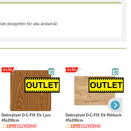
ätt designfilm för alla ändamål.
-17%
Köp
Läs mer
-14%
Köp
Läs mer
Dekorplast D-C-FIX Ek Ljus
Dekorplast D-C-FIX Ek Ribbeck
45x200cm
45x200cm