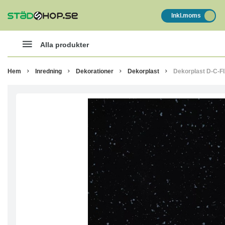
Inkl.moms
Alla produkter
Hem
Inredning
Dekorationer
Dekorplast
Dekorplast D-C-FI