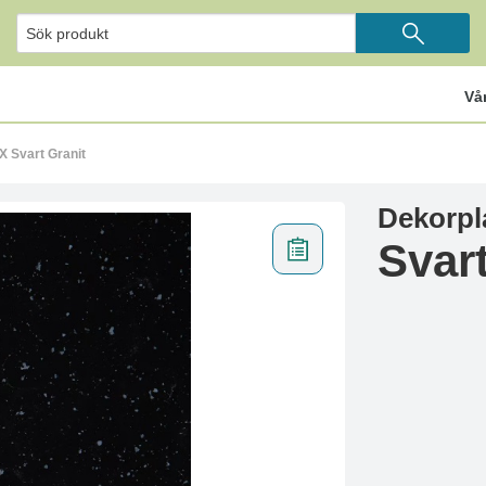
Vå
X Svart Granit
Dekorpl
Svar