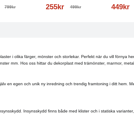
255kr
449kr
799kr
499kr
laster i olika färger, mönster och storlekar. Perfekt när du vill förnya 
 fönster mm. Hos oss hittar du dekorplast med trämönster, marmor, metal
 själv en egen och unik ny inredning och trendig framtoning i ditt hem. 
nsynsskydd. Insynsskydd finns både med klister och i statiska varianter, s