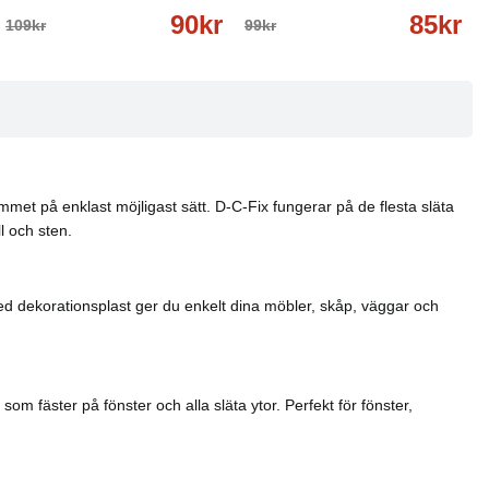
90kr
85kr
109kr
99kr
hemmet på enklast möjligast sätt. D-C-Fix fungerar på de flesta släta
l och sten.
Med dekorationsplast ger du enkelt dina möbler, skåp, väggar och
om fäster på fönster och alla släta ytor. Perfekt för fönster,