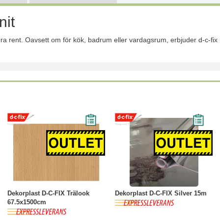
nit
ra rent. Oavsett om för kök, badrum eller vardagsrum, erbjuder d-c-fix r
-68%
Köp
Läs mer
-10%
Köp
Läs mer
Dekorplast D-C-FIX Trälook
Dekorplast D-C-FIX Silver 15m
67.5x1500cm