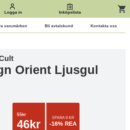
Logga in
Inköpslista
ra varumärken
Bli avtalskund
Kontakta oss
Cult
gn Orient Ljusgul
55kr
SPARA 9 KR
46kr
-16% REA