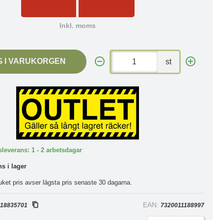
Inkl. moms
G I VARUKORGEN
st
leverans: 1 - 2 arbetsdagar
ns i lager
uket pris avser lägsta pris senaste 30 dagarna.
:
EAN:
18835701
7320011188997