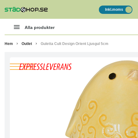
Inkl.moms
Alla produkter
Hem
Outlet
Guletta Cult Design Orient Ljusgul 5cm