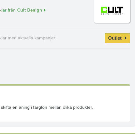
klar från
Cult Design
Outlet
iklar med aktuella kampanjer:
skifta en aning i färgton mellan olika produkter.