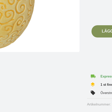
LÄG
Express
1 st fin
Överstr
Artikelnummer