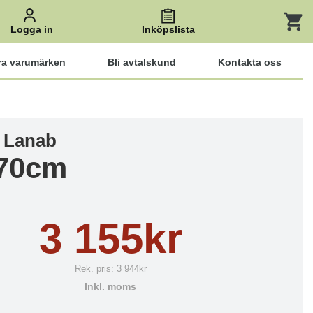
Logga in
Inköpslista
ra varumärken
Bli avtalskund
Kontakta oss
 Lanab
70cm
3 155kr
Rek. pris:
3 944kr
Inkl. moms