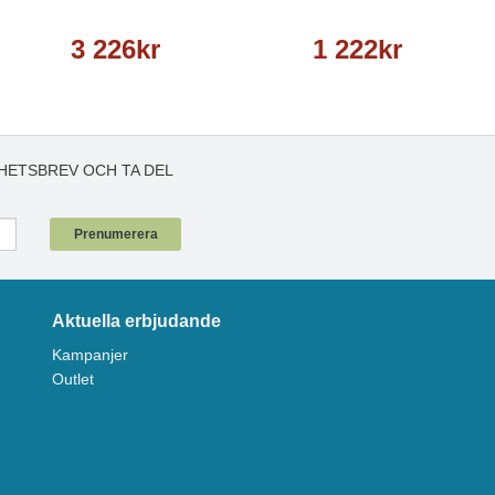
3 226kr
1 222kr
HETSBREV OCH TA DEL
!
Prenumerera
Aktuella erbjudande
Kampanjer
Outlet