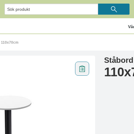
Vå
b 110x70cm
Ståbord
110x