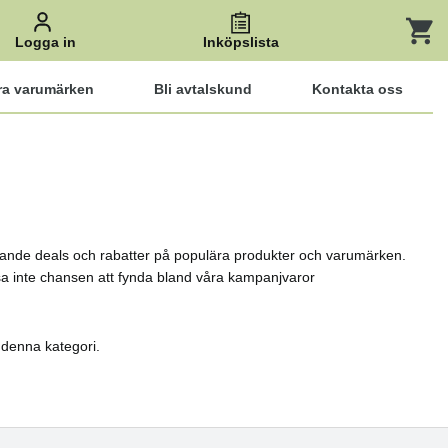
Logga in
Inköpslista
ra varumärken
Bli avtalskund
Kontakta oss
nnande deals och rabatter på populära produkter och varumärken.
issa inte chansen att fynda bland våra kampanjvaror
i denna kategori.